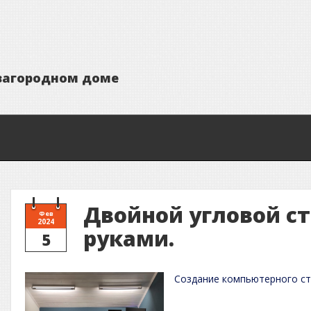
з
а
г
о
р
о
д
н
о
м
д
о
м
е
Двойной угловой ст
Фев
2024
руками.
5
Создание компьютерного ст