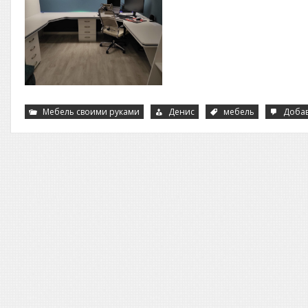
Мебель своими руками
Денис
мебель
Доба